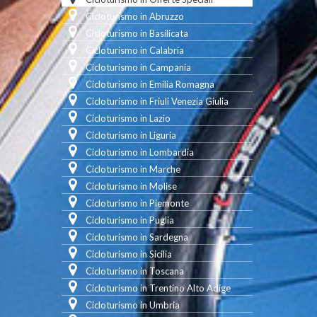
Cicloturismo in Abruzzo
Cicloturismo in Basilicata
Cicloturismo in Calabria
Cicloturismo in Campania
Cicloturismo in Emilia Romagna
Cicloturismo in Friuli Venezia Giulia
Cicloturismo in Lazio
Cicloturismo in Liguria
Cicloturismo in Lombardia
Cicloturismo in Marche
Cicloturismo in Molise
Cicloturismo in Piemonte
Cicloturismo in Puglia
Cicloturismo in Sardegna
Cicloturismo in Sicilia
Cicloturismo in Toscana
Cicloturismo in Trentino Alto Adige
Cicloturismo in Umbria