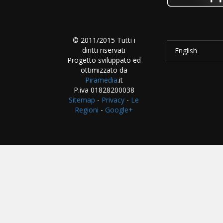
© 2011/2015 Tutti i
diritti riservati
English
Progetto sviluppato ed
ottimizzato da
Piramedia
.it
P.iva 01828200038
Sitemap
-
Privacy
-
Le
Regioni
-
Google+