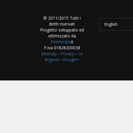
© 2011/2015 Tutti i
diritti riservati
English
Progetto sviluppato ed
ottimizzato da
Piramedia
.it
P.iva 01828200038
Sitemap
-
Privacy
-
Le
Regioni
-
Google+